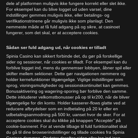
dele af platformen muligvis ikke fungere korrekt eller slet ikke.
For eksempel kan du blive logget ud uden varsel, dine
indstillinger gemmes muligvis ikke, eller betalings- og
verifikationstrinene går muligvis ikke som planlagt. Den
nemmeste måde at få fuld adgang på og sikre, at casinoet
fungerer, som det skal, er at acceptere cookies.
Sådan ser fuld adgang ud, når cookies er tilladt
Spinia Casino kan sikkert forbinde det, du gør på forskellige
sider og sessioner, når cookies er tilladt. For eksempel kan du
forblive logget ind, mens du gennemser lobbyen, åbner spil eller
skifter mellem sektioner. Dette gør navigationen nemmere og
holder kernefunktioner tilgængelige. Vigtige indstillinger som
sprog, visningsmuligheder og sessionskontinuitet kan gemmes.
Bonusaktivering og wagering-sporing bør forblive den samme.
Dette inkluderer velkomstbonusser på op til kr200, når de bliver
tilgængelige for din konto. Holder kasserer-flows glatte ved at
reducere afbrydelser som en indbetaling på 20 kr eller en
udbetalingsanmodning på 500 kr, uanset hvor de sker. For at
acceptere cookies skal du klikke på knappen "Acceptér" på
cookie-banneret. For at vende tilbage til fuld funktionalitet skal
du gå til dine browserindstillinger og tillade cookies fra Spinia
Casinos domæne. Opdater derefter siden eller log ind igen.