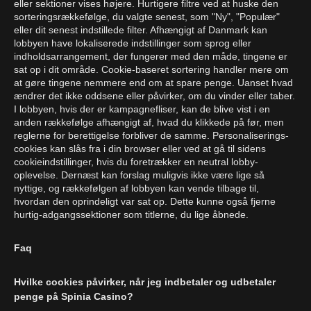
eller sektioner vises højere. Hurtigere filtre ved at huske den
sorteringsrækkefølge, du valgte senest, som "Ny", "Populær"
eller dit senest indstillede filter. Afhængigt af Danmark kan
lobbyen have lokaliserede indstillinger som sprog eller
indholdsarrangement, der fungerer med den måde, tingene er
sat op i dit område. Cookie-baseret sortering handler mere om
at gøre tingene nemmere end om at spare penge. Uanset hvad
ændrer det ikke oddsene eller påvirker, om du vinder eller taber.
I lobbyen, hvis der er kampagnefliser, kan de blive vist i en
anden rækkefølge afhængigt af, hvad du klikkede på før, men
reglerne for berettigelse forbliver de samme. Personaliserings-
cookies kan slås fra i din browser eller ved at gå til sidens
cookieindstillinger, hvis du foretrækker en neutral lobby-
oplevelse. Dernæst kan forslag muligvis ikke være lige så
nyttige, og rækkefølgen af lobbyen kan vende tilbage til,
hvordan den oprindeligt var sat op. Dette kunne også fjerne
hurtig-adgangssektioner som titlerne, du lige åbnede.
Faq
Hvilke cookies påvirker, når jeg indbetaler og udbetaler
penge på Spinia Casino?