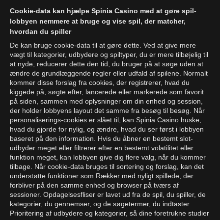
Cookie-data kan hjælpe Spinia Casino med at gøre spil-
lobbyen nemmere at bruge og vise spil, der matcher,
hvordan du spiller
De kan bruge cookie-data til at gøre dette. Ved at give mere
vægt til kategorier, udbydere og spiltyper, du er mere tilbøjelig til
at nyde, reducerer dette den tid, du bruger på at søge uden at
ændre de grundlæggende regler eller udfald af spilene. Normalt
kommer disse forslag fra cookies, der registrerer, hvad du
kiggede på, søgte efter, lancerede eller markerede som favorit
på siden, sammen med oplysninger om din enhed og session,
der holder lobbyens layout det samme fra besøg til besøg. Når
personaliserings-cookies er slået til, kan Spinia Casino huske,
hvad du gjorde for nylig, og ændre, hvad du ser først i lobbyen
baseret på den information. Hvis du åbner en bestemt slot-
udbyder meget eller filtrerer efter en bestemt volatilitet eller
funktion meget, kan lobbyen give dig flere valg, når du kommer
tilbage. Når cookie-data bruges til sortering og forslag, kan det
understøtte funktioner som Rækker med nyligt spillede, der
forbliver på den samme enhed og browser på tværs af
sessioner. Opdagelsesfliser er lavet ud fra de spil, du spiller, de
kategorier, du gennemser, og de søgetermer, du indtaster.
Prioritering af udbydere og kategorier, så dine foretrukne studier