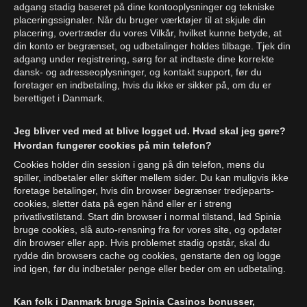
adgang stadig baseret på dine kontooplysninger og tekniske
placeringssignaler. Når du bruger værktøjer til at skjule din
placering, overtræder du vores Vilkår, hvilket kunne betyde, at
din konto er begrænset, og udbetalinger holdes tilbage. Tjek din
adgang under registrering, sørg for at indtaste dine korrekte
dansk- og adresseoplysninger, og kontakt support, før du
foretager en indbetaling, hvis du ikke er sikker på, om du er
berettiget i Danmark.
Jeg bliver ved med at blive logget ud. Hvad skal jeg gøre?
Hvordan fungerer cookies på min telefon?
Cookies holder din session i gang på din telefon, mens du
spiller, indbetaler eller skifter mellem sider. Du kan muligvis ikke
foretage betalinger, hvis din browser begrænser tredjeparts-
cookies, sletter data på egen hånd eller er i streng
privatlivstilstand. Start din browser i normal tilstand, lad Spinia
bruge cookies, slå auto-rensning fra for vores site, og opdater
din browser eller app. Hvis problemet stadig opstår, skal du
rydde din browsers cache og cookies, genstarte den og logge
ind igen, før du indbetaler penge eller beder om en udbetaling.
Kan folk i Danmark bruge Spinia Casinos bonusser,