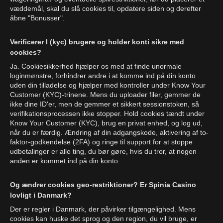
væddemål, skal du slå cookies til, opdatere siden og derefter
åbne "Bonusser".
Verificerer I (kyc) brugere og holder konti sikre med
cookies?
Ja. Cookiesikkerhed hjælper os med at finde unormale
loginmønstre, forhindrer andre i at komme ind på din konto
uden din tilladelse og hjælper med kontroller under Know Your
Customer (KYC)-trinene. Mens du uploader filer, gemmer de
ikke dine ID'er, men de gemmer et sikkert sessionstoken, så
verifikationsprocessen ikke stopper. Hold cookies tændt under
Know Your Customer (KYC), brug en privat enhed, og log ud,
når du er færdig. Ændring af din adgangskode, aktivering af to-
faktor-godkendelse (2FA) og ringe til support for at stoppe
udbetalinger er alle ting, du bør gøre, hvis du tror, at nogen
anden er kommet ind på din konto.
Og ændrer cookies geo-restriktioner? Er Spinia Casino
lovligt i Danmark?
Der er regler i Danmark, der påvirker tilgængelighed. Mens
cookies kan huske det sprog og den region, du vil bruge, er