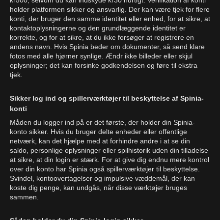
holder platformen sikker og ansvarlig. Der kan være tjek for flere
konti, der bruger den samme identitet eller enhed, for at sikre, at
kontaktoplysningerne og den grundlæggende identitet er
korrekte, og for at sikre, at du ikke forsøger at registrere en
andens navn. Hvis Spinia beder om dokumenter, så send klare
fotos med alle hjørner synlige. Ændr ikke billeder eller skjul
oplysninger; det kan forsinke godkendelsen og føre til ekstra
tjek.
Sikker log ind og spillerværktøjer til beskyttelse af Spinia-
konti
Måden du logger ind på er det første, der holder din Spinia-
konto sikker. Hvis du bruger delte enheder eller offentlige
netværk, kan det hjælpe med at forhindre andre i at se din
saldo, personlige oplysninger eller spilhistorik uden din tilladelse
at sikre, at din login er stærk. For at give dig endnu mere kontrol
over din konto har Spinia også spillerværktøjer til beskyttelse.
Svindel, kontoovertagelser og impulsive væddemål, der kan
koste dig penge, kan undgås, når disse værktøjer bruges
sammen.