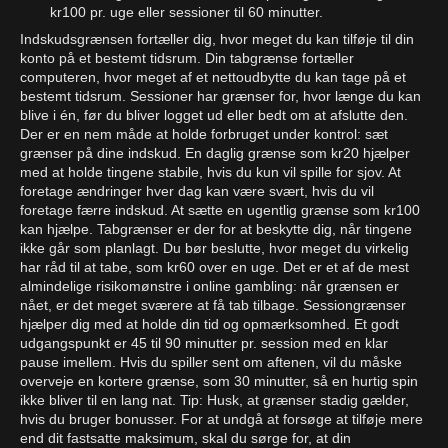
kr100 pr. uge eller sessioner til 60 minutter.
Indskudsgrænsen fortæller dig, hvor meget du kan tilføje til din
konto på et bestemt tidsrum. Din tabgrænse fortæller
computeren, hvor meget af et nettoudbytte du kan tage på et
bestemt tidsrum. Sessioner har grænser for, hvor længe du kan
blive i én, før du bliver logget ud eller bedt om at afslutte den.
Der er en nem måde at holde forbruget under kontrol: sæt
grænser på dine indskud. En daglig grænse som kr20 hjælper
med at holde tingene stabile, hvis du kun vil spille for sjov. At
foretage ændringer hver dag kan være svært, hvis du vil
foretage færre indskud. At sætte en ugentlig grænse som kr100
kan hjælpe. Tabgrænser er der for at beskytte dig, når tingene
ikke går som planlagt. Du bør beslutte, hvor meget du virkelig
har råd til at tabe, som kr60 over en uge. Det er et af de mest
almindelige risikomønstre i online gambling: når grænsen er
nået, er det meget sværere at få tab tilbage. Sessiongrænser
hjælper dig med at holde din tid og opmærksomhed. Et godt
udgangspunkt er 45 til 90 minutter pr. session med en klar
pause imellem. Hvis du spiller sent om aftenen, vil du måske
overveje en kortere grænse, som 30 minutter, så en hurtig spin
ikke bliver til en lang nat. Tip: Husk, at grænser stadig gælder,
hvis du bruger bonusser. For at undgå at forsøge at tilføje mere
end dit fastsatte maksimum, skal du sørge for, at din