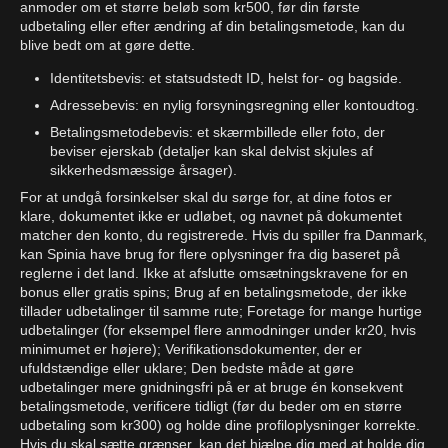
anmoder om et større beløb som kr500, før din første
udbetaling eller efter ændring af din betalingsmetode, kan du
blive bedt om at gøre dette.
Identitetsbevis: et statsudstedt ID, helst for- og bagside.
Adressebevis: en nylig forsyningsregning eller kontoudtog.
Betalingsmetodebevis: et skærmbillede eller foto, der
beviser ejerskab (detaljer kan skal delvist skjules af
sikkerhedsmæssige årsager).
For at undgå forsinkelser skal du sørge for, at dine fotos er
klare, dokumentet ikke er udløbet, og navnet på dokumentet
matcher den konto, du registrerede. Hvis du spiller fra Danmark,
kan Spinia have brug for flere oplysninger fra dig baseret på
reglerne i det land. Ikke at afslutte omsætningskravene for en
bonus eller gratis spins; Brug af en betalingsmetode, der ikke
tillader udbetalinger til samme rute; Foretage for mange hurtige
udbetalinger (for eksempel flere anmodninger under kr20, hvis
minimumet er højere); Verifikationsdokumenter, der er
ufuldstændige eller uklare; Den bedste måde at gøre
udbetalinger mere gnidningsfri på er at bruge én konsekvent
betalingsmetode, verificere tidligt (før du beder om en større
udbetaling som kr300) og holde dine profiloplysninger korrekte.
Hvis du skal sætte grænser, kan det hjælpe dig med at holde dig