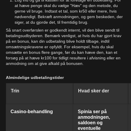
at hæve penge skal du vælge "Hæv" og den metode, du
gerne vil bruge. Indtast et tal, som kr50 eller mere, hvis
nødvendigt. Bekræft anmodningen, og gem beskeden, der
siger, at du gjorde det, til fremtidig brug.
Så snart overførslen er godkendt internt, vil den blive sendt til
betalingsudbyderen. Bemærk venligst, at hvis du har gjort krav
på en bonus, kan din udbetaling blive holdt tilbage, indtil
omsætningskravene er opfyldt. For eksempel, hvis du skal
omsætte en bonus flere gange, før du kan hæve den, kan et
forsøg på at hæve kr100 for tidligt resultere i afvisning eller en
anmodning om at give afkald på bonusen.
Almindelige udbetalingstider
Trin
Hvad sker der
Casino-behandling
Spinia ser på
anmodningen,
saldoen og
eventuelle