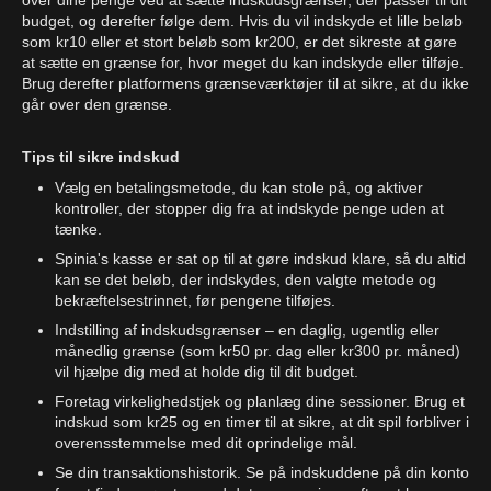
budget, og derefter følge dem. Hvis du vil indskyde et lille beløb
som kr10 eller et stort beløb som kr200, er det sikreste at gøre
at sætte en grænse for, hvor meget du kan indskyde eller tilføje.
Brug derefter platformens grænseværktøjer til at sikre, at du ikke
går over den grænse.
Tips til sikre indskud
Vælg en betalingsmetode, du kan stole på, og aktiver
kontroller, der stopper dig fra at indskyde penge uden at
tænke.
Spinia's kasse er sat op til at gøre indskud klare, så du altid
kan se det beløb, der indskydes, den valgte metode og
bekræftelsestrinnet, før pengene tilføjes.
Indstilling af indskudsgrænser – en daglig, ugentlig eller
månedlig grænse (som kr50 pr. dag eller kr300 pr. måned)
vil hjælpe dig med at holde dig til dit budget.
Foretag virkelighedstjek og planlæg dine sessioner. Brug et
indskud som kr25 og en timer til at sikre, at dit spil forbliver i
overensstemmelse med dit oprindelige mål.
Se din transaktionshistorik. Se på indskuddene på din konto