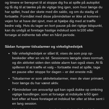
og timere er beregnet til at stoppe dig fra at spille på autopilot
og få dig til at tænke på de vigtige ting igen, som hvor længe du
har spillet, hvad der skete med din saldo, og om du stadig vil
fortsætte. Formålet med disse påmindelser er ikke at komme i
vejen for at have det sjovt, men at hjælpe dig med at træffe
bedre valg. Hvis du tager en kort pause på det rigtige tidspunkt,
kan du undgå at foretage hastige indskud som kr100 eller
forsøge at indhente tab efter en hård periode.
Sådan fungerer tidsalarmer og virkelighedstjek
Når virkelighedstjek er slået til, vises de som pop op-
beskeder efter en vis tid. Sessionens længde vises normalt,
og din aktivitet siden den sidste alarm kan også vises. At få
spilleren til at træffe et valg – fortsætte med at spille, tage
en pause eller stoppe for dagen – er det eneste mål.
Tidsalarmer er som aktivitetsalarmer, men de viser primært,
hvor længe du har været aktiv.
Påmindelser om ansvarligt spil kan også dukke op omkring
vigtige handlinger, som at forsøge at indskyde kr50 igen
kort efter at have foretaget et indskud før eller at blive sent i
en lang session.