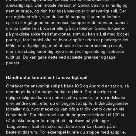
ansvarligt spil. Den mobile version af Spinia Casino er hurtig og
nem at bruge, og den har også værktøjer til ansvarligt spil. Der
er nøglekontroller, som du kan få adgang til uden at forlade
spillet eller gå gennem en masse komplicerede menuer, uanset
om du spiller i en browser eller på din telefon. Spinia fokuserer
på praktiske sikkerhedsfunktioner, som du kan slå til med blot et
par tryk, fordi mobil ofte er, hvor vi spiller uden at planlægge det.
Målet er at hjælpe dig med at holde din underholdning i skak,
mens du stadig lader dig nyde dine yndlingsslots og liveborde
fuldt ud. Du kan gøre dette ved at sætte grænser og tage
pauser.
Håndholdte kontroller til ansvarligt spil
Området for ansvarligt spil på både iOS og Android er sat op, så
ændringer kan foretages hurtigt og klart. For at vælge den
rigtige mulighed kan du enten sætte grænser, før du indskyder,
eller ændre dem, efter du er begyndt at spille. Indskudsgrænser
fortæller dig, hvor meget du kan tilføje til din konto over en vis
tidsperiode. For eksempel kan du begrænse beløbet til 100 kr,
så du ikke bruger for meget på impulsive påfyldninger.
Tabgrænser: Sæt et maksimalt beløb, der kan tabes på et
bestemt tidsrum. For eksempel kunne du stoppe med at spille,