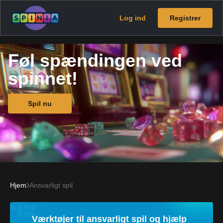
Log ind
Registrer
Føl spændingen ved
spinnet!
Spil nu
Hjem
Ansvarligt spil
Værktøjer til ansvarligt spil og hjælp