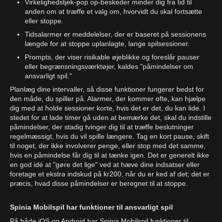
Virkelighedstjek-pop op-beskeder minder dig fra tid til
anden om at træffe et valg om, hvorvidt du skal fortsætte
eller stoppe.
Tidsalarmer er meddelelser, der er baseret på sessionens
længde for at stoppe uplanlagte, lange spilsessioner.
Prompts, der viser risikable øjeblikke og foreslår pauser
eller begrænsningsværktøjer, kaldes "påmindelser om
ansvarligt spil."
Planlæg dine intervaller, så disse funktioner fungerer bedst for
den måde, du spiller på. Alarmer, der kommer ofte, kan hjælpe
dig med at holde sessioner korte, hvis det er det, du kan lide. I
stedet for at lade timer gå uden at bemærke det, skal du indstille
påmindelser, der stadig tvinger dig til at træffe beslutninger
regelmæssigt, hvis du vil spille længere. Tag en kort pause, skift
til noget, der ikke involverer penge, eller stop med det samme,
hvis en påmindelse får dig til at tænke igen. Det er generelt ikke
en god idé at "gøre det lige" ved at hæve dine indsatser eller
foretage et ekstra indskud på kr200, når du er ked af det; det er
præcis, hvad disse påmindelser er beregnet til at stoppe.
Spinia Mobilspil har funktioner til ansvarligt spil
På både iOS og Android har Spinia Mobilspil funktioner til