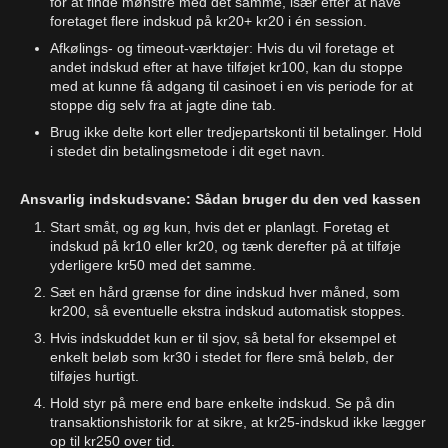
for at finde mønstre med det samme, især efter at have
foretaget flere indskud på kr20+ kr20 i én session.
Afkølings- og timeout-værktøjer: Hvis du vil foretage et
andet indskud efter at have tilføjet kr100, kan du stoppe
med at kunne få adgang til casinoet i en vis periode for at
stoppe dig selv fra at jagte dine tab.
Brug ikke delte kort eller tredjepartskonti til betalinger. Hold
i stedet din betalingsmetode i dit eget navn.
Ansvarlig indskudsvane: Sådan bruger du den ved kassen
Start småt, og øg kun, hvis det er planlagt. Foretag et
indskud på kr10 eller kr20, og tænk derefter på at tilføje
yderligere kr50 med det samme.
Sæt en hård grænse for dine indskud hver måned, som
kr200, så eventuelle ekstra indskud automatisk stoppes.
Hvis indskuddet kun er til sjov, så betal for eksempel et
enkelt beløb som kr30 i stedet for flere små beløb, der
tilføjes hurtigt.
Hold styr på mere end bare enkelte indskud. Se på din
transaktionshistorik for at sikre, at kr25-indskud ikke lægger
op til kr250 over tid.