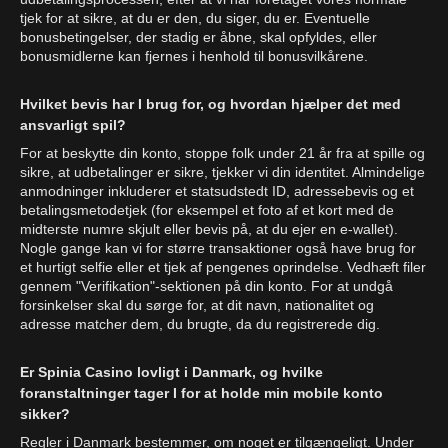
tjek for at sikre, at du er den, du siger, du er. Eventuelle
bonusbetingelser, der stadig er åbne, skal opfyldes, eller
bonusmidlerne kan fjernes i henhold til bonusvilkårene.
Hvilket bevis har I brug for, og hvordan hjælper det med
ansvarligt spil?
For at beskytte din konto, stoppe folk under 21 år fra at spille og
sikre, at udbetalinger er sikre, tjekker vi din identitet. Almindelige
anmodninger inkluderer et statsudstedt ID, adressebevis og et
betalingsmetodetjek (for eksempel et foto af et kort med de
midterste numre skjult eller bevis på, at du ejer en e-wallet).
Nogle gange kan vi for større transaktioner også have brug for
et hurtigt selfie eller et tjek af pengenes oprindelse. Vedhæft filer
gennem "Verifikation"-sektionen på din konto. For at undgå
forsinkelser skal du sørge for, at dit navn, nationalitet og
adresse matcher dem, du brugte, da du registrerede dig.
Er Spinia Casino lovligt i Danmark, og hvilke
foranstaltninger tager I for at holde min mobile konto
sikker?
Regler i Danmark bestemmer, om noget er tilgængeligt. Under