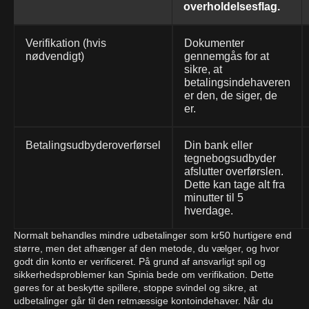
overholdelsesflag.
Verifikation (hvis
Dokumenter
nødvendigt)
gennemgås for at
sikre, at
betalingsindehaveren
er den, de siger, de
er.
Betalingsudbyderoverførsel
Din bank eller
tegnebogsudbyder
afslutter overførslen.
Dette kan tage alt fra
minutter til 5
hverdage.
Normalt behandles mindre udbetalinger som kr50 hurtigere end
større, men det afhænger af den metode, du vælger, og hvor
godt din konto er verificeret. På grund af ansvarligt spil og
sikkerhedsproblemer kan Spinia bede om verifikation. Dette
gøres for at beskytte spillere, stoppe svindel og sikre, at
udbetalinger går til den retmæssige kontoindehaver. Når du