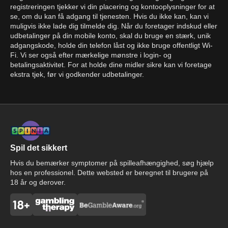
registreringen tjekker vi din placering og kontooplysninger for at
se, om du kan få adgang til tjenesten. Hvis du ikke kan, kan vi
muligvis ikke lade dig tilmelde dig. Når du foretager indskud eller
udbetalinger på din mobile konto, skal du bruge en stærk, unik
adgangskode, holde din telefon låst og ikke bruge offentligt Wi-
Fi. Vi ser også efter mærkelige mønstre i login- og
betalingsaktivitet. For at holde dine midler sikre kan vi foretage
ekstra tjek, før vi godkender udbetalinger.
Spil det sikkert
Hvis du bemærker symptomer på spilleafhængighed, søg hjælp
hos en professionel. Dette websted er beregnet til brugere på
18 år og derover.